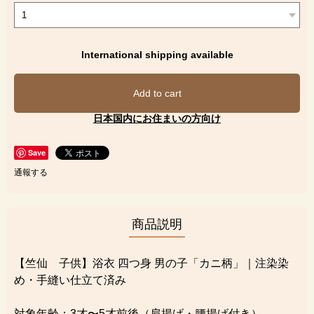
International shipping available
Add to cart
日本国内にお住まいの方向け
Save
通報する
商品説明
【竺仙 子供】浴衣 四つ身 男の子「カニ柄」｜注染染
め・手縫い仕立て済み
対象年齢：3才〜5才前後（肩揚げ・腰揚げ付き）