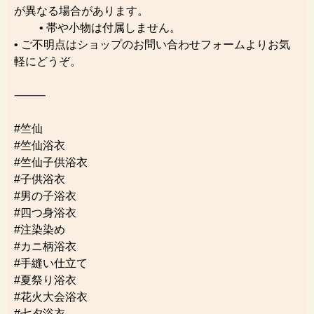
が異なる場合があります。
• 帯や小物は付属しません。
• ご不明点はショップのお問い合わせフォームよりお気
軽にどうぞ。
⸻
#竺仙
#竺仙浴衣
#竺仙子供浴衣
#子供浴衣
#男の子浴衣
#四つ身浴衣
#注染染め
#カニ柄浴衣
#手縫い仕立て
#夏祭り浴衣
#花火大会浴衣
#七夕浴衣