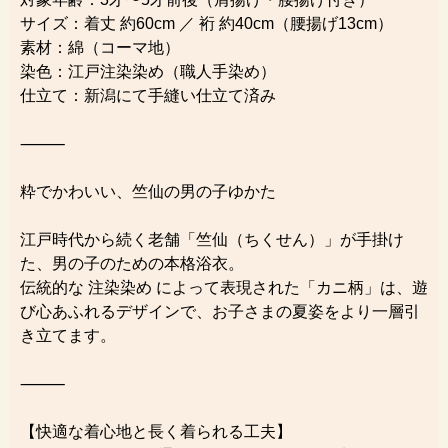
サイズ：着丈 約60cm ／ 裄 約40cm（腰揚げ13cm）
素材：綿（コーマ地）
染色：江戸注染染め（職人手染め）
仕立て：新潟にて手縫い仕立て済み
⸻
粋でかわいい、竺仙の男の子ゆかた
江戸時代から続く老舗「竺仙（ちくせん）」が手掛け
た、男の子のための本格浴衣。
伝統的な 注染染め によって表現された「カニ柄」は、遊
び心あふれるデザインで、お子さまの夏姿をより一層引
き立てます。
⸻
【快適な着心地と長く着られる工夫】