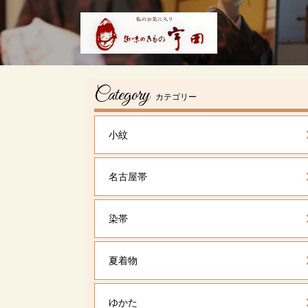
Category
カテゴリー
小紋
名古屋帯
染帯
夏着物
ゆかた