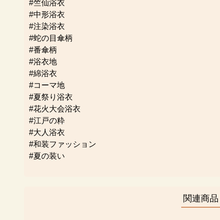
#竺仙浴衣
#中形浴衣
#注染浴衣
#蛇の目傘柄
#番傘柄
#浴衣地
#綿浴衣
#コーマ地
#夏祭り浴衣
#花火大会浴衣
#江戸の粋
#大人浴衣
#和装ファッション
#夏の装い
関連商品