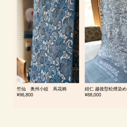
竺仙 奥州小紋 蔦花柄
紺仁 越後型松煙染め
¥96,800
¥88,000