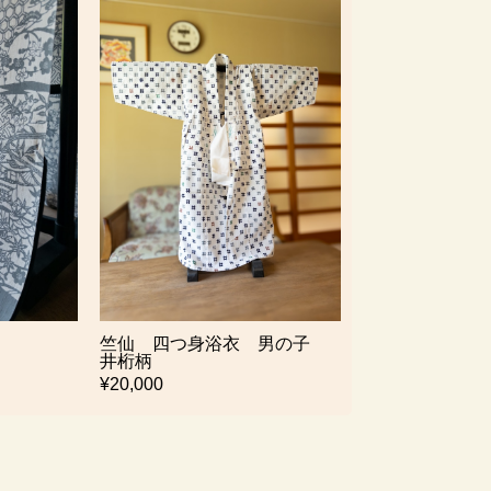
竺仙 四つ身浴衣 男の子
井桁柄
¥20,000