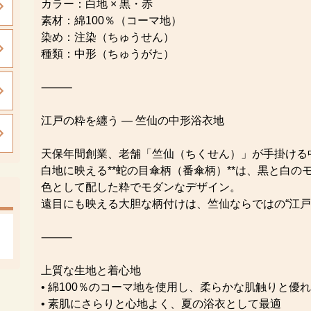
カラー：白地 × 黒・赤
素材：綿100％（コーマ地）
染め：注染（ちゅうせん）
種類：中形（ちゅうがた）
⸻
江戸の粋を纏う ― 竺仙の中形浴衣地
天保年間創業、老舗「竺仙（ちくせん）」が手掛ける
白地に映える**蛇の目傘柄（番傘柄）**は、黒と白
色として配した粋でモダンなデザイン。
遠目にも映える大胆な柄付けは、竺仙ならではの“江戸
⸻
上質な生地と着心地
• 綿100％のコーマ地を使用し、柔らかな肌触りと優
• 素肌にさらりと心地よく、夏の浴衣として最適