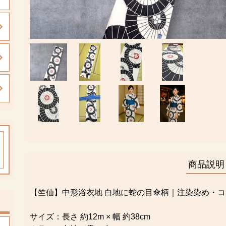
商品説明
【竺仙】中形浴衣地 白地に蛇の目傘柄｜注染染め・コー
サイズ：長さ 約12m × 幅 約38cm