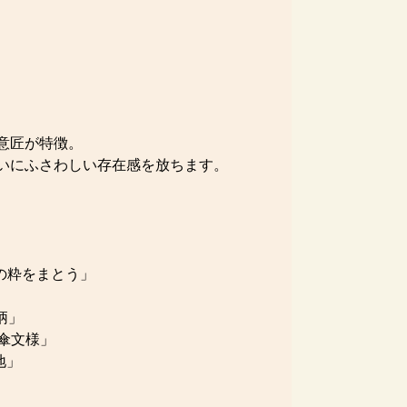
意匠が特徴。
いにふさわしい存在感を放ちます。
戸の粋をまとう」
柄」
目傘文様」
地」