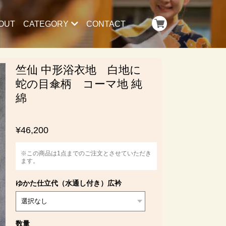
OUT
CATEGORY
CONTACT
竺仙 中形浴衣地 白地に
蛇の目傘柄 コーマ地 純
綿
¥46,200
※この商品は1点までのご注文とさせていただき
ます。
ゆかた仕立代（水通し付き）広衿
数量