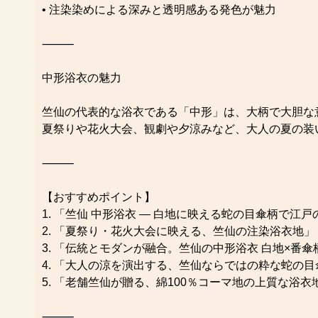
• 注染染めによる深みと透明感ある発色が魅力
⸻
中形浴衣の魅力
竺仙の代表的な浴衣である「中形」は、大柄で大胆な
夏祭りや花火大会、観劇や夕涼みなど、大人の夏の装
⸻
【おすすめポイント】
1. 「竺仙 中形浴衣 ― 白地に映える蛇の目傘柄で江
2. 「夏祭り・花火大会に映える、竺仙の注染浴衣地」
3. 「伝統とモダンが融合。竺仙の中形浴衣 白地×番傘
4. 「大人の涼を演出する、竺仙ならではの粋な蛇の
5. 「老舗竺仙が贈る、綿100％コーマ地の上質な浴衣
⸻